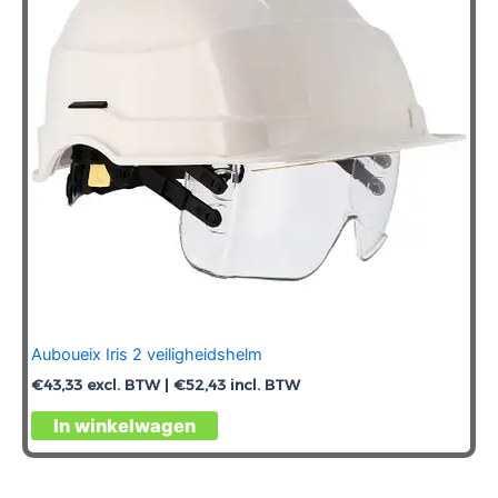
Auboueix Iris 2 veiligheidshelm
€
43,33
excl. BTW |
€
52,43
incl. BTW
Dit
In winkelwagen
product
heeft
meerdere