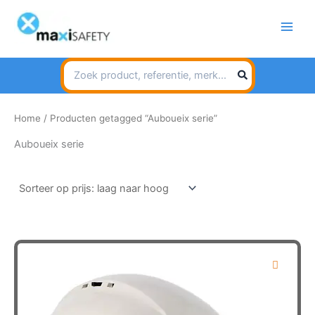
Spring
naar
de
inhoud
Search
for:
Home
/ Producten getagged “Auboueix serie”
Auboueix serie