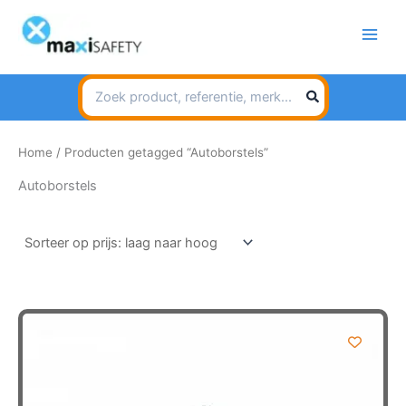
Spring
naar
de
inhoud
Search
for:
Home
/ Producten getagged “Autoborstels”
Autoborstels