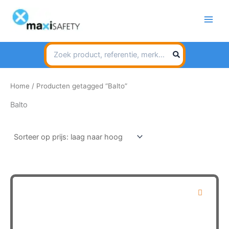
Spring
naar
de
inhoud
Search
for:
Home
/ Producten getagged “Balto”
Balto