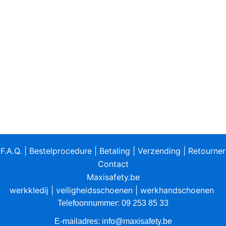
|
F.A.Q.
|
Bestelprocedure
|
Betaling
|
Verzending
|
Retourne
Contact
Maxisafety.be
werkkledij
|
veiligheidsschoenen
|
werkhandschoenen
Telefoonnummer: 09 253 85 33
E-mailadres:
info@maxisafety.be