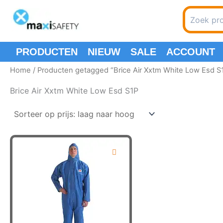
Spring
Search
naar
for:
de
inhoud
PRODUCTEN
NIEUW
SALE
ACCOUNT
Home
/ Producten getagged “Brice Air Xxtm White Low Esd S
Brice Air Xxtm White Low Esd S1P