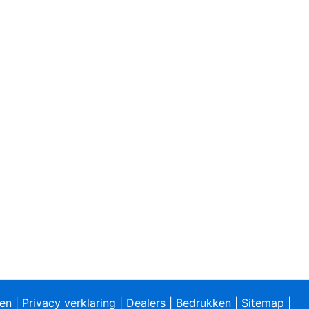
ren
|
Privacy verklaring
|
Dealers
|
Bedrukken
|
Sitemap
|