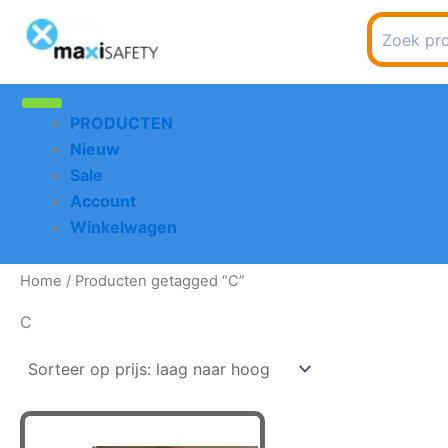
Spring
Search
naar
for:
de
inhoud
PRODUCTEN
Nieuw
Sale
Account
Winkelwagen
Home
/ Producten getagged “C”
C