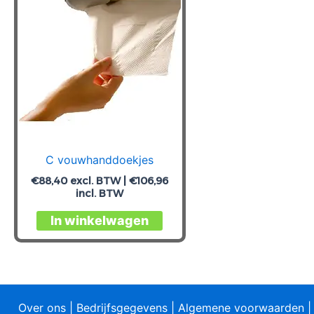
C vouwhanddoekjes
€
88,40
excl. BTW |
€
106,96
incl. BTW
In winkelwagen
Over ons
|
Bedrijfsgegevens
|
Algemene voorwaarden