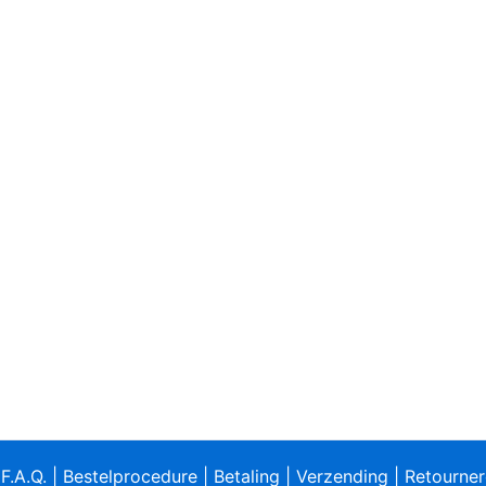
|
F.A.Q.
|
Bestelprocedure
|
Betaling
|
Verzending
|
Retourne