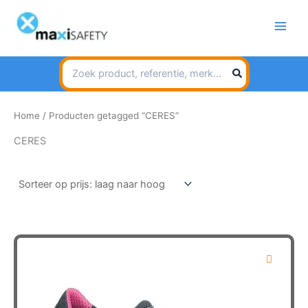
Spring
naar
de
inhoud
Search
for:
Home
/ Producten getagged “CERES”
CERES