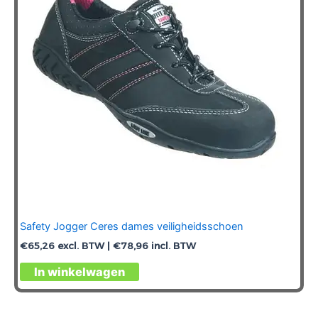
Safety Jogger Ceres dames veiligheidsschoen
€
65,26
excl. BTW |
€
78,96
incl. BTW
Dit
In winkelwagen
product
heeft
meerdere