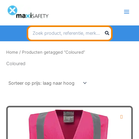
Spring
naar
de
inhoud
Search
for:
Home
/ Producten getagged “Coloured”
Coloured