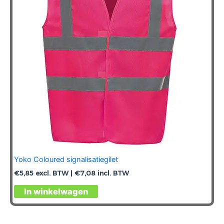
Yoko Coloured signalisatiegilet
€
5,85
excl. BTW |
€
7,08
incl. BTW
Dit
In winkelwagen
product
heeft
meerdere