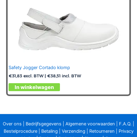
Safety Jogger Cortado klomp
€
31,83
excl. BTW |
€
38,51
incl. BTW
Dit
In winkelwagen
product
heeft
meerdere
variaties.
Deze
Over ons
|
Bedrijfsgegevens
|
Algemene voorwaarden
|
F.A.Q.
|
optie
Bestelprocedure
|
Betaling
|
Verzending
|
Retourneren
|
Privacy
kan