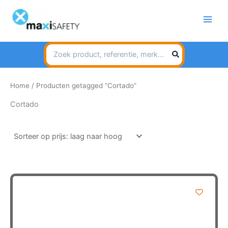
Spring
naar
de
inhoud
Search
for:
Home
/ Producten getagged “Cortado”
Cortado