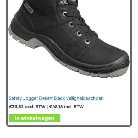
Safety Jogger Desert Black veiligheidsschoen
€
39,82
excl. BTW |
€
48,18
incl. BTW
Dit
In winkelwagen
product
heeft
meerdere