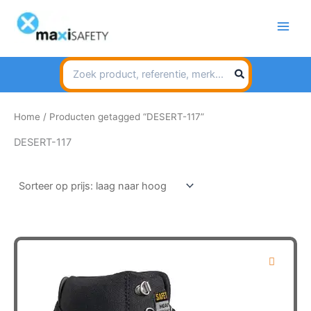
Spring
naar
de
inhoud
Search
for:
Home
/ Producten getagged “DESERT-117”
DESERT-117