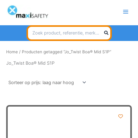
Spring
naar
de
inhoud
Search
for:
Home
/ Producten getagged “Jo_Twist Boa® Mid S1P”
Jo_Twist Boa® Mid S1P