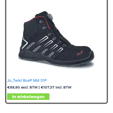
Jo_Twist Boa® Mid S1P
€
88,90
excl. BTW |
€
107,57
incl. BTW
Dit
In winkelwagen
product
heeft
meerdere