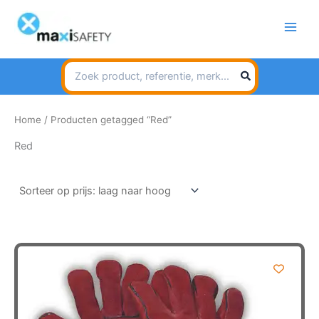
Spring
naar
de
inhoud
Search
for:
Home
/ Producten getagged “Red”
Red