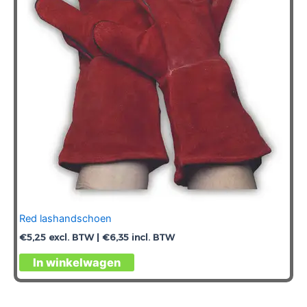
Red lashandschoen
€
5,25
excl. BTW |
€
6,35
incl. BTW
Dit
In winkelwagen
product
heeft
meerdere