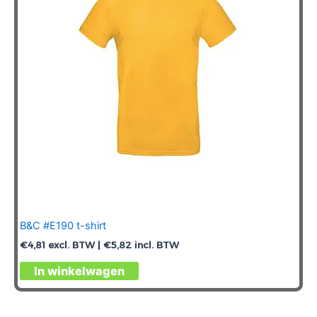
B&C #E190 t-shirt
€
4,81
excl. BTW |
€
5,82
incl. BTW
Dit
In winkelwagen
product
heeft
meerdere