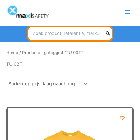
Spring
naar
de
inhoud
Search
for:
Home
/ Producten getagged “TU 03T”
TU 03T