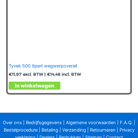
Tyvek 500 Xpert wegwerpoverall
€
11,97
excl. BTW |
€
14,48
incl. BTW
Dit
In winkelwagen
product
heeft
meerdere
variaties.
Deze
Over ons
|
Bedrijfsgegevens
|
Algemene voorwaarden
|
F.A.Q.
|
optie
Bestelprocedure
|
Betaling
|
Verzending
|
Retourneren
|
Privacy
kan
verklaring
|
Dealers
|
Bedrukken
|
Sitemap
|
Contact