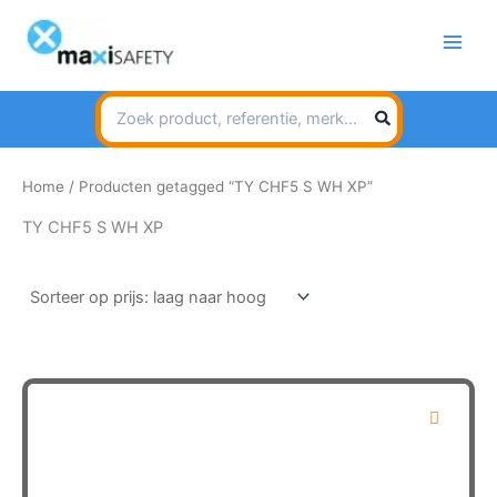
Spring
naar
de
inhoud
Search
for:
Home
/ Producten getagged “TY CHF5 S WH XP”
TY CHF5 S WH XP