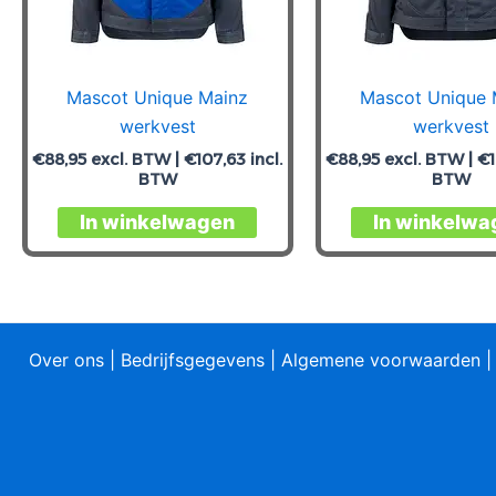
Mascot Unique Mainz
Mascot Unique 
werkvest
werkvest
€
88,95
excl. BTW |
€
107,63
incl.
€
88,95
excl. BTW |
€
BTW
BTW
Dit
In winkelwagen
In winkelwa
product
heeft
meerdere
variaties.
Deze
Over ons
|
Bedrijfsgegevens
|
Algemene voorwaarden
optie
kan
gekozen
worden