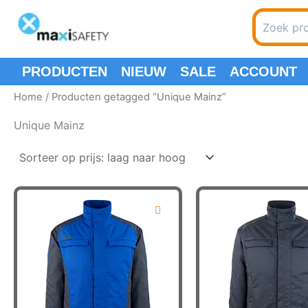
Spring
Search
naar
for:
de
inhoud
PRODUCTEN
NIEUW
SALE
ACCOUNT
Home
/ Producten getagged “Unique Mainz”
Unique Mainz