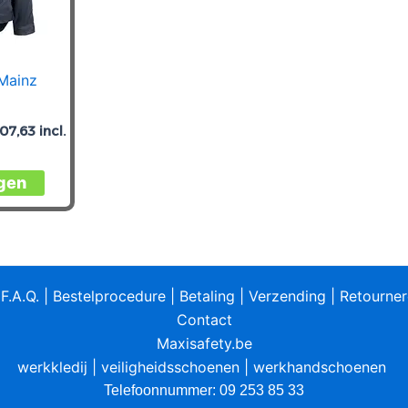
Mainz
107,63
incl.
Dit
gen
product
heeft
meerdere
variaties.
Deze
|
F.A.Q.
|
Bestelprocedure
|
Betaling
|
Verzending
|
Retourne
optie
Contact
kan
Maxisafety.be
gekozen
werkkledij
|
veiligheidsschoenen
|
werkhandschoenen
worden
Telefoonnummer: 09 253 85 33