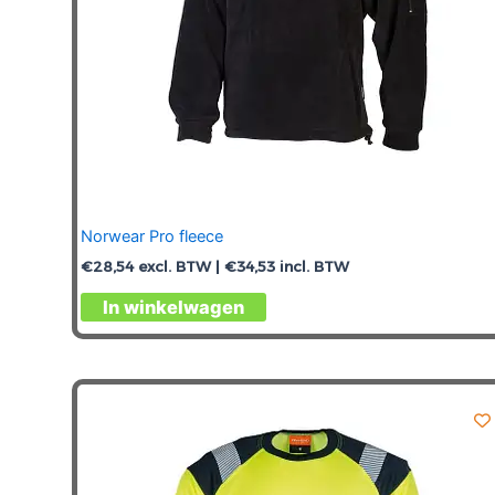
productpagina
Norwear Pro fleece
€
28,54
excl. BTW |
€
34,53
incl. BTW
Dit
In winkelwagen
product
heeft
meerdere
variaties.
Deze
optie
kan