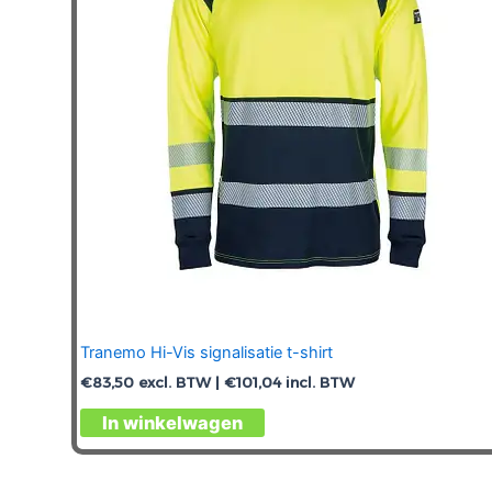
gekozen
worden
op
de
productpagina
Tranemo Hi-Vis signalisatie t-shirt
€
83,50
excl. BTW |
€
101,04
incl. BTW
Dit
In winkelwagen
product
heeft
meerdere