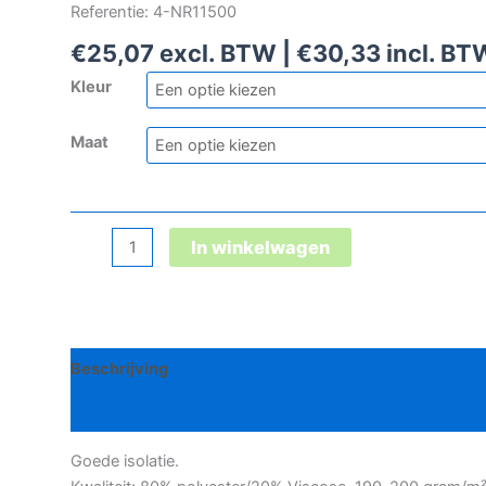
Referentie: 4-NR11500
€
25,07
excl. BTW |
€
30,33
incl. BT
Kleur
Maat
Norwear
In winkelwagen
thermo
onderbroek
aantal
Beschrijving
Bijkomende informatie
Goede isolatie.