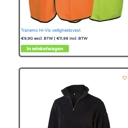
Tranemo Hi-Vis veiligheidsvest
€
9,90
excl. BTW |
€
11,98
incl. BTW
Dit
In winkelwagen
product
heeft
meerdere
variaties.
Deze
optie
kan
gekozen
worden
op
de