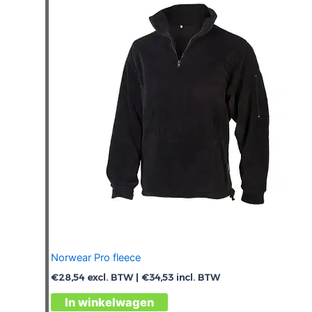
optie
kan
gekozen
worden
op
de
productpagina
Norwear Pro fleece
€
28,54
excl. BTW |
€
34,53
incl. BTW
Dit
In winkelwagen