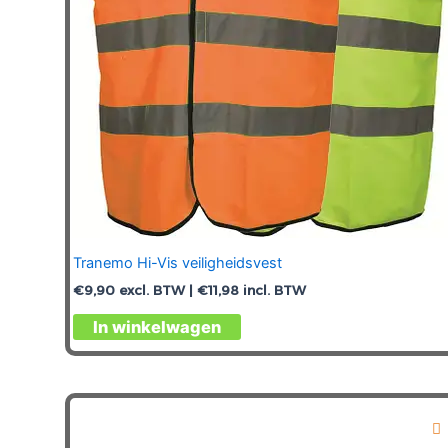
Tranemo Hi-Vis veiligheidsvest
€
9,90
excl. BTW |
€
11,98
incl. BTW
Dit
In winkelwagen
product
heeft
meerdere
variaties.
Deze