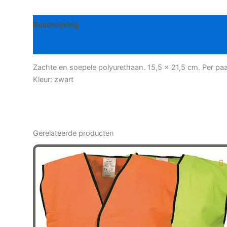
Beschrijving
Bijkomende informatie
Zachte en soepele polyurethaan. 15,5 x 21,5 cm. Per paa
Kleur: zwart
Gerelateerde producten