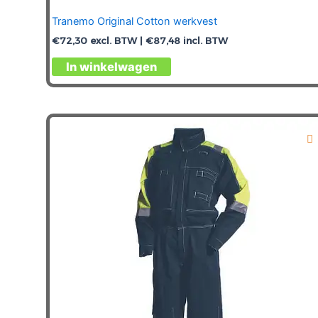
Tranemo Original Cotton werkvest
€
72,30
excl. BTW |
€
87,48
incl. BTW
Dit
In winkelwagen
product
heeft
meerdere
variaties.
Deze
optie
kan
gekozen
worden
op
de
productpagina