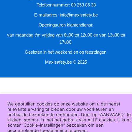
de
Telefoonnummer: 09 253 85 33
productpagina
E-mailadres:
info@maxisafety.be
Openingsuren klantendienst:
van maandag t/m vrijdag van 8u00 tot 12u00 en van 13u00 tot
17u00.
Gesloten in het weekend en op feestdagen.
Maxisafety.be © 2025
We gebruiken cookies op onze website om u de meest
relevante ervaring te bieden door uw voorkeuren en
herhaalde bezoeken te onthouden. Door op "AANVAARD" te
klikken, stemt u in met het gebruik van ALLE cookies. U kunt
echter "Cookie-instellingen" bezoeken om een
gecontroleerde toestemming te geven.