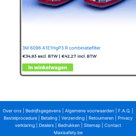
3M 6096 A1E1HgP3 R combinatiefilter
€
34,93
excl. BTW |
€
42,27
incl. BTW
In winkelwagen
Over ons
|
Bedrijfsgegevens
|
Algemene voorwaarden
|
F.A.Q.
|
Bestelprocedure
|
Betaling
|
Verzending
|
Retourneren
|
Privacy
verklaring
|
Dealers
|
Bedrukken
|
Sitemap
|
Contact
Maxisafety.be