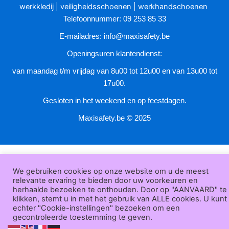
werkkledij
|
veiligheidsschoenen
|
werkhandschoenen
Telefoonnummer: 09 253 85 33
E-mailadres:
info@maxisafety.be
Openingsuren klantendienst:
van maandag t/m vrijdag van 8u00 tot 12u00 en van 13u00 tot
17u00.
Gesloten in het weekend en op feestdagen.
Maxisafety.be © 2025
We gebruiken cookies op onze website om u de meest
relevante ervaring te bieden door uw voorkeuren en
herhaalde bezoeken te onthouden. Door op "AANVAARD" te
klikken, stemt u in met het gebruik van ALLE cookies. U kunt
echter "Cookie-instellingen" bezoeken om een
gecontroleerde toestemming te geven.