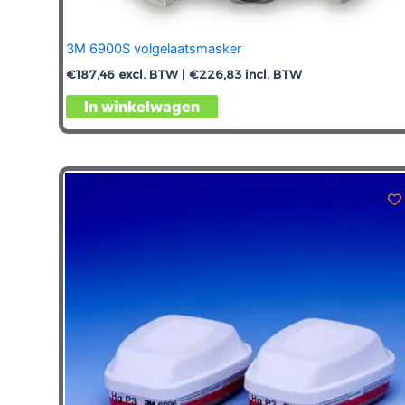
3M 6900S volgelaatsmasker
€
187,46
excl. BTW |
€
226,83
incl. BTW
In winkelwagen