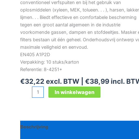
conventioneel verfspuiten en bij het gebruik van
oplosmiddelen (xyleen, MEK, tolueen. . . ), harsen, lakke
lijmen. . . Biedt effectieve en comfortabele bescherming
tegen een groot aantal algemeen in de industrie
voorkomende gassen, dampen en stofdeeltjes. Masker 
filters bestaan uit één geheel. Onderhoudsvrij ontwerp v
maximale veiligheid en eenvoud.
EN405 A1P2D
Verpakking: 10 stuks/karton
Referentie: 8-4251+
€
32,22
excl. BTW |
€
38,99
incl. BT
3M
In winkelwagen
4251+
onderhoudsvrij
masker
aantal
Beschrijving
Bijkomende informatie