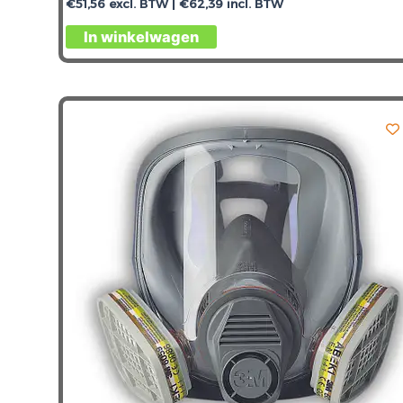
€
51,56
excl. BTW |
€
62,39
incl. BTW
In winkelwagen