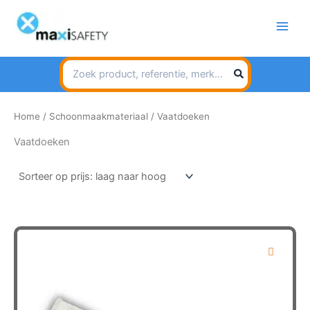
Spring
naar
de
inhoud
Search
for:
Home
/
Schoonmaakmateriaal
/ Vaatdoeken
Vaatdoeken