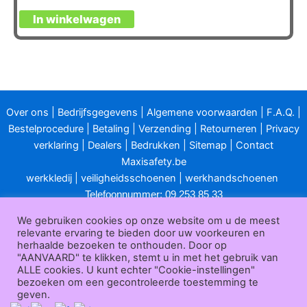
In winkelwagen
Over ons
|
Bedrijfsgegevens
|
Algemene voorwaarden
|
F.A.Q.
|
Bestelprocedure
|
Betaling
|
Verzending
|
Retourneren
|
Privacy
verklaring
|
Dealers
|
Bedrukken
|
Sitemap
|
Contact
Maxisafety.be
werkkledij
|
veiligheidsschoenen
|
werkhandschoenen
Telefoonnummer: 09 253 85 33
E-mailadres:
info@maxisafety.be
We gebruiken cookies op onze website om u de meest
relevante ervaring te bieden door uw voorkeuren en
Openingsuren klantendienst:
herhaalde bezoeken te onthouden. Door op
"AANVAARD" te klikken, stemt u in met het gebruik van
van maandag t/m vrijdag van 8u00 tot 12u00 en van 13u00 tot
ALLE cookies. U kunt echter "Cookie-instellingen"
17u00.
bezoeken om een gecontroleerde toestemming te
geven.
Gesloten in het weekend en op feestdagen.