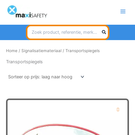
Spring
naar
de
inhoud
Search
for:
Home
/
Signalisatiemateriaal
/ Transportspiegels
Transportspiegels