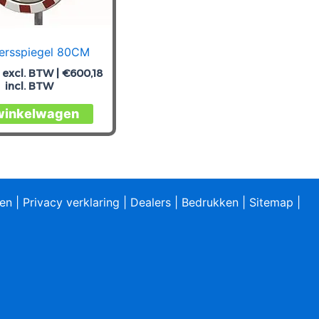
ersspiegel 80CM
excl. BTW |
€
600,18
incl. BTW
 winkelwagen
ren
|
Privacy verklaring
|
Dealers
|
Bedrukken
|
Sitemap
|