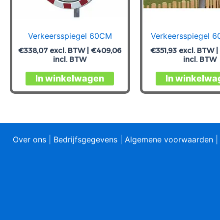
Verkeersspiegel 60CM
Verkeersspiegel 
€
338,07
excl. BTW |
€
409,06
€
351,93
excl. BTW 
incl. BTW
incl. BTW
In winkelwagen
In winkelwa
Over ons
|
Bedrijfsgegevens
|
Algemene voorwaarden