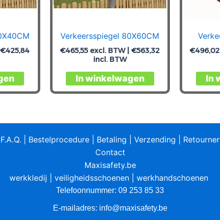
60X40CM
Verkeersspiegel 80X60CM
Verke
|
€
425,84
€
465,55
excl. BTW |
€
563,32
€
496,02
incl. BTW
gen
In winkelwagen
In
|
F.A.Q.
|
Bestelprocedure
|
Betaling
|
Verzending
|
Retourne
Contact
Maxisafety.be
werkkledij
|
veiligheidsschoenen
|
werkhandschoenen
Telefoonnummer: 09 253 85 33
E-mailadres:
info@maxisafety.be