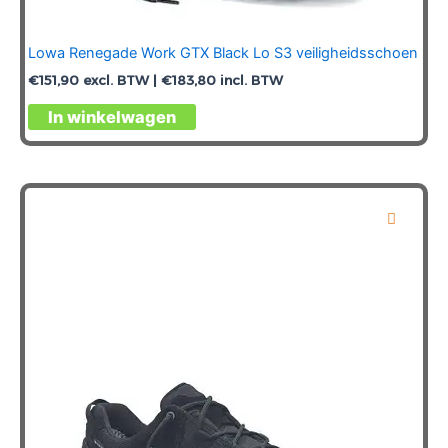
Lowa Renegade Work GTX Black Lo S3 veiligheidsschoen
€
151,90
excl. BTW |
€
183,80
incl. BTW
Dit
In winkelwagen
product
heeft
meerdere
variaties.
Deze
optie
kan
gekozen
worden
op
de
productpagina