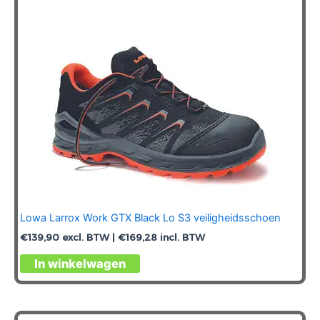
Lowa Larrox Work GTX Black Lo S3 veiligheidsschoen
€
139,90
excl. BTW |
€
169,28
incl. BTW
Dit
In winkelwagen
product
heeft
meerdere