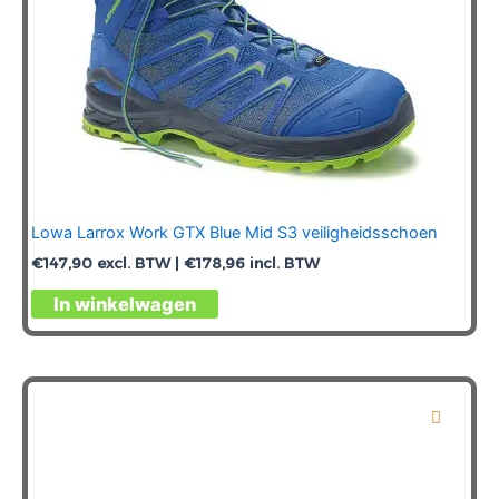
Lowa Larrox Work GTX Blue Mid S3 veiligheidsschoen
€
147,90
excl. BTW |
€
178,96
incl. BTW
Dit
In winkelwagen
product
heeft
meerdere
variaties.
Deze
optie
kan