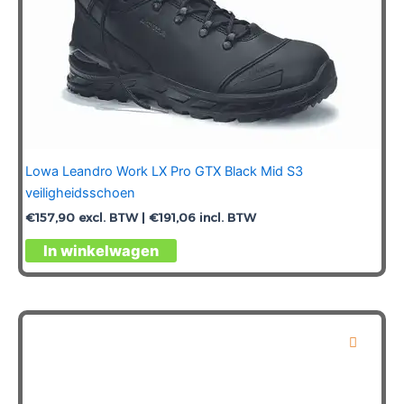
Lowa Leandro Work LX Pro GTX Black Mid S3
veiligheidsschoen
€
157,90
excl. BTW |
€
191,06
incl. BTW
Dit
In winkelwagen
product
heeft
meerdere
variaties.
Deze
optie
kan