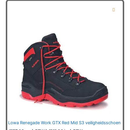
variaties.
Deze
optie
kan
gekozen
worden
op
de
productpagina
Lowa Renegade Work GTX Red Mid S3 veiligheidsschoen