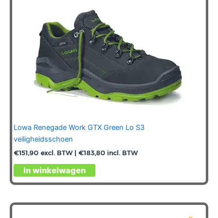
op
de
productpagina
Lowa Renegade Work GTX Green Lo S3
veiligheidsschoen
€
151,90
excl. BTW |
€
183,80
incl. BTW
Dit
In winkelwagen
product
heeft
meerdere
variaties.