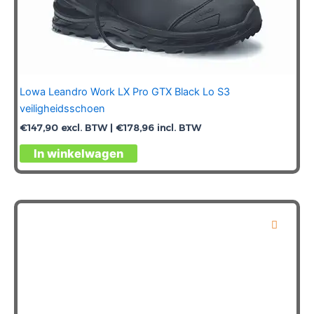
Lowa Leandro Work LX Pro GTX Black Lo S3
veiligheidsschoen
€
147,90
excl. BTW |
€
178,96
incl. BTW
Dit
In winkelwagen
product
heeft
meerdere
variaties.
Deze
optie
kan
gekozen
worden