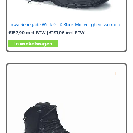
Lowa Renegade Work GTX Black Mid veiligheidsschoen
€
157,90
excl. BTW |
€
191,06
incl. BTW
Dit
In winkelwagen
product
heeft
meerdere
variaties.
Deze
optie
kan
gekozen
worden
op
de
productpagina