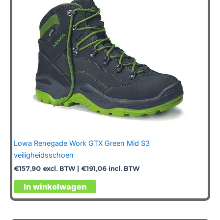
worden
op
de
productpagina
Lowa Renegade Work GTX Green Mid S3
veiligheidsschoen
€
157,90
excl. BTW |
€
191,06
incl. BTW
Dit
In winkelwagen
product
heeft
meerdere