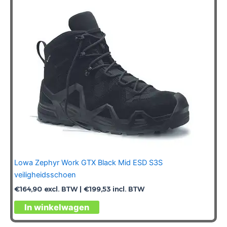
gekozen
worden
op
de
productpagina
Lowa Zephyr Work GTX Black Mid ESD S3S
veiligheidsschoen
€
164,90
excl. BTW |
€
199,53
incl. BTW
Dit
In winkelwagen
product
heeft