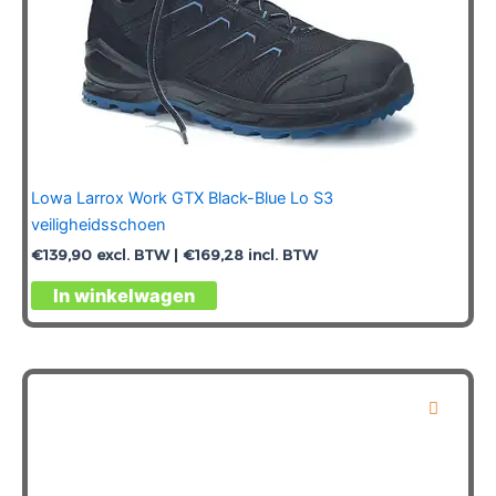
Lowa Larrox Work GTX Black-Blue Lo S3
veiligheidsschoen
€
139,90
excl. BTW |
€
169,28
incl. BTW
Dit
In winkelwagen
product
heeft
meerdere
variaties.
Deze
optie
kan