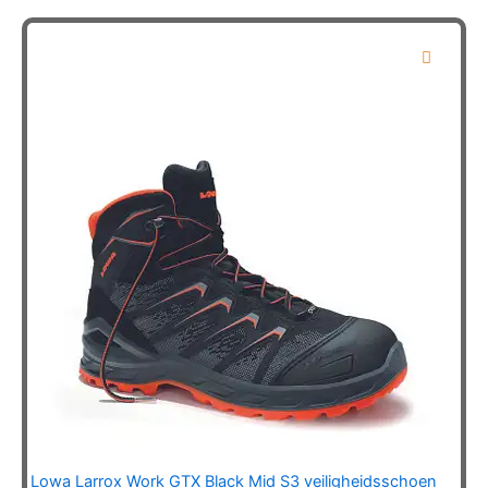
meerdere
variaties.
Deze
optie
kan
gekozen
worden
op
de
productpagina
Lowa Larrox Work GTX Black Mid S3 veiligheidsschoen