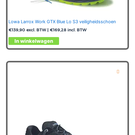
Lowa Larrox Work GTX Blue Lo S3 veiligheidsschoen
€
139,90
excl. BTW |
€
169,28
incl. BTW
Dit
In winkelwagen
product
heeft
meerdere
variaties.
Deze
optie
kan
gekozen
worden
op
de
productpagina