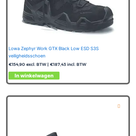
Lowa Zephyr Work GTX Black Low ESD S3S
veiligheidsschoen
€
154,90
excl. BTW |
€
187,43
incl. BTW
Dit
In winkelwagen
product
heeft
meerdere
variaties.
Deze
optie
kan
gekozen