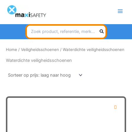
Spring
naar
de
inhoud
Search
for:
Home
/
Veiligheidsschoenen
/ Waterdichte veiligheidsschoenen
Waterdichte veiligheidsschoenen