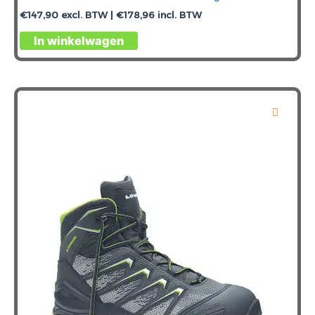
€
147,90
excl. BTW |
€
178,96
incl. BTW
Dit
In winkelwagen
product
heeft
meerdere
variaties.
Deze
optie
kan
gekozen
worden
op
de
productpagina