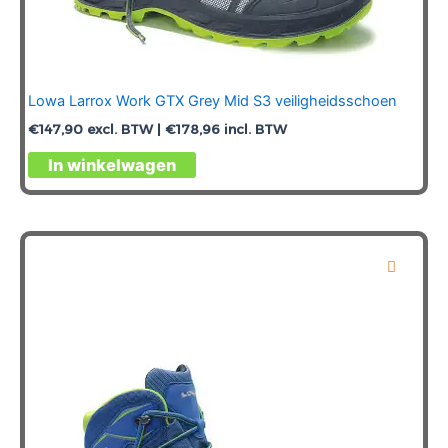
Lowa Larrox Work GTX Grey Mid S3 veiligheidsschoen
€
147,90
excl. BTW |
€
178,96
incl. BTW
Dit
In winkelwagen
product
heeft
meerdere
variaties.
Deze
optie
kan
gekozen
worden
op
de
productpagina