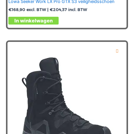
Lowa Seeker Work LX Pro GTX S3 veiligheidsschoen
€
168,90
excl. BTW |
€
204,37
incl. BTW
Dit
In winkelwagen
product
heeft
meerdere
variaties.
Deze
optie
kan
gekozen
worden
op
de
productpagina