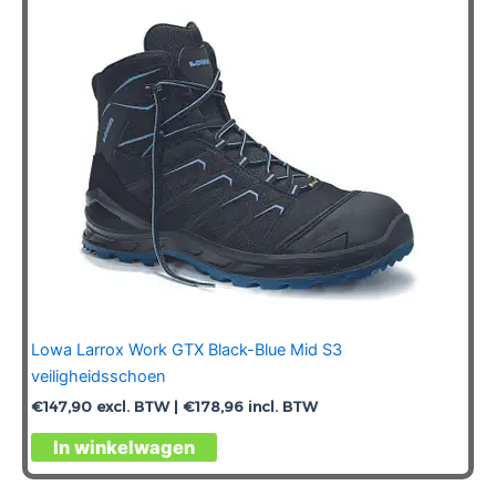
gekozen
worden
op
de
productpagina
Lowa Larrox Work GTX Black-Blue Mid S3
veiligheidsschoen
€
147,90
excl. BTW |
€
178,96
incl. BTW
Dit
In winkelwagen
product
heeft