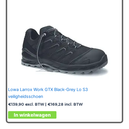
gekozen
worden
op
de
productpagina
Lowa Larrox Work GTX Black-Grey Lo S3
veiligheidsschoen
€
139,90
excl. BTW |
€
169,28
incl. BTW
Dit
In winkelwagen
product
heeft