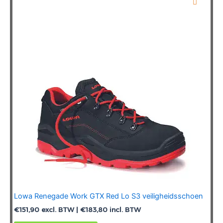
Deze
optie
kan
gekozen
worden
op
de
productpagina
Lowa Renegade Work GTX Red Lo S3 veiligheidsschoen
€
151,90
excl. BTW |
€
183,80
incl. BTW
Dit