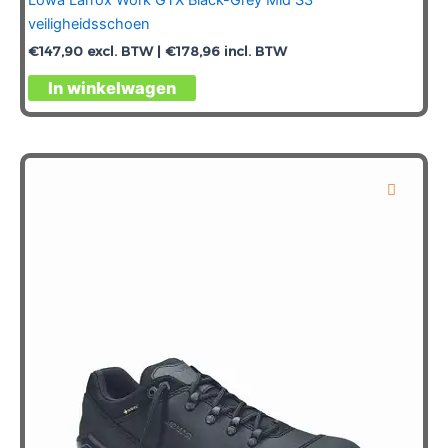
veiligheidsschoen
€
147,90
excl. BTW |
€
178,96
incl. BTW
Dit
In winkelwagen
product
heeft
meerdere
variaties.
Deze
optie
kan
gekozen
worden
op
de
productpagina