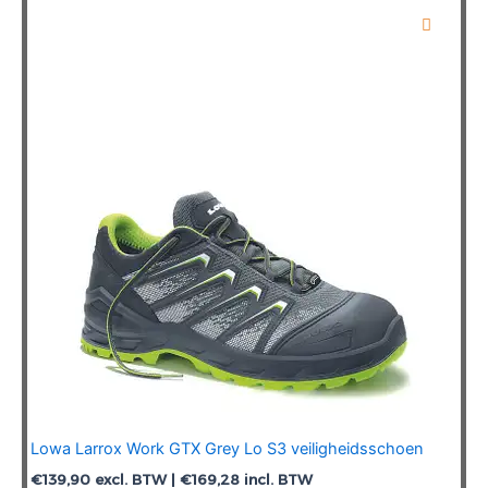
variaties.
Deze
optie
kan
gekozen
worden
op
de
productpagina
Lowa Larrox Work GTX Grey Lo S3 veiligheidsschoen
€
139,90
excl. BTW |
€
169,28
incl. BTW