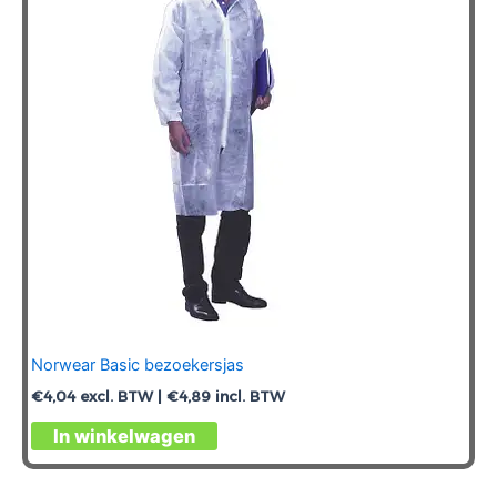
gekozen
worden
op
de
productpagina
Norwear Basic bezoekersjas
€
4,04
excl. BTW |
€
4,89
incl. BTW
Dit
In winkelwagen
product
heeft