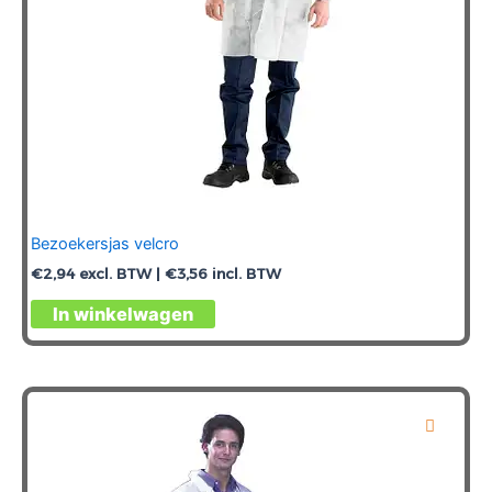
Bezoekersjas velcro
€
2,94
excl. BTW |
€
3,56
incl. BTW
Dit
In winkelwagen
product
heeft
meerdere
variaties.
Deze
optie
kan