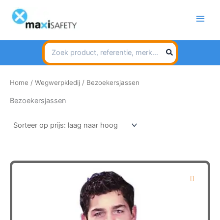
Spring
naar
de
inhoud
Search
for:
Home
/
Wegwerpkledij
/ Bezoekersjassen
Bezoekersjassen