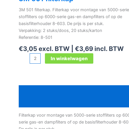
3M 501 filterkap. Filterkap voor montage van 5000-serie
stoffilters op 6000-serie gas-en dampfilters of op de
basisfilterhouder 8-603. De prijs is per stuk.
Verpakking: 2 stuks/doos, 20 stuks/karton
Referentie: 8-501
€
3,05
excl. BTW |
€
3,69
incl. BTW
3M
In winkelwagen
501
filterkap
aantal
Beschrijving
Bijkomende informatie
Filterkap voor montage van 5000-serie stoffilters op 60
serie gas-en dampfilters of op de basisfilterhouder 8-60
De prijs is per stuk.