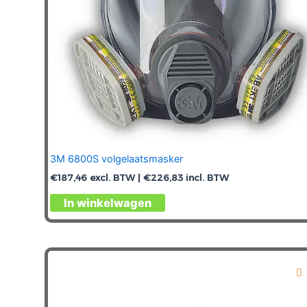
3M 6800S volgelaatsmasker
€
187,46
excl. BTW |
€
226,83
incl. BTW
In winkelwagen