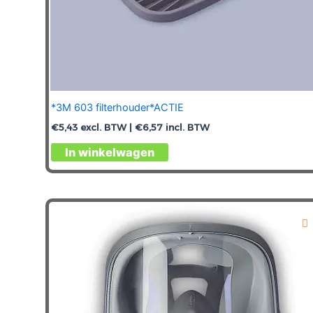
*3M 603 filterhouder*ACTIE
€
5,43
excl. BTW |
€
6,57
incl. BTW
In winkelwagen