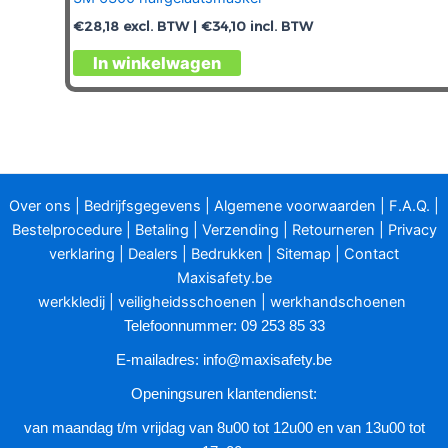
€
28,18
excl. BTW |
€
34,10
incl. BTW
In winkelwagen
Over ons
|
Bedrijfsgegevens
|
Algemene voorwaarden
|
F.A.Q.
|
Bestelprocedure
|
Betaling
|
Verzending
|
Retourneren
|
Privacy
verklaring
|
Dealers
|
Bedrukken
|
Sitemap
|
Contact
Maxisafety.be
werkkledij
|
veiligheidsschoenen
|
werkhandschoenen
Telefoonnummer: 09 253 85 33
E-mailadres:
info@maxisafety.be
Openingsuren klantendienst:
van maandag t/m vrijdag van 8u00 tot 12u00 en van 13u00 tot