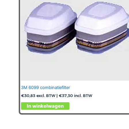
3M 6099 combinatiefilter
€
30,83
excl. BTW |
€
37,30
incl. BTW
In winkelwagen