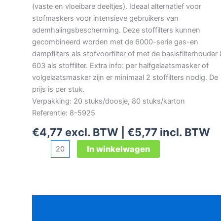
(vaste en vloeibare deeltjes). Ideaal alternatief voor
stofmaskers voor intensieve gebruikers van
ademhalingsbescherming. Deze stoffilters kunnen
gecombineerd worden met de 6000-serie gas-en
dampfilters als stofvoorfilter of met de basisfilterhouder
603 als stoffilter. Extra info: per halfgelaatsmasker of
volgelaatsmasker zijn er minimaal 2 stoffilters nodig. De
prijs is per stuk.
Verpakking: 20 stuks/doosje, 80 stuks/karton
Referentie: 8-5925
€
4,77
excl. BTW |
€
5,77
incl. BTW
3M
In winkelwagen
5925
stoffilter
P2
R
Beschrijving
aantal