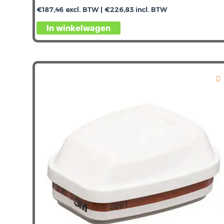
€
187,46
excl. BTW |
€
226,83
incl. BTW
In winkelwagen