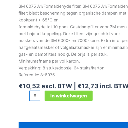
3M 6075 A1/Formaldehyde filter. 3M 6075 A1/Formalde
filter: biedt bescherming tegen organische dampen met
kookpunt > 65°C en
formaldehyde tot 10 ppm. Gas/dampfilter voor 3M mask
met bajonetkoppeling. Deze filters zijn geschikt voor
maskers van de 3M 6000- en 7000-serie. Extra info: per
halfgelaatsmasker of volgelaatsmasker zijn er minimaal 
gas- en dampfilters nodig. De prijs is per stuk.
Minimumafname per vol karton.
Verpakking: 8 stuks/doosje, 64 stuks/karton
Referentie: 8-6075
€
10,52
excl. BTW |
€
12,73
incl. BT
3M
In winkelwagen
6075
A1/Formaldehyde
filter
aantal
Beschrijving