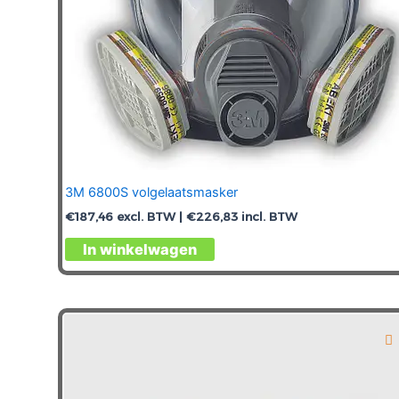
3M 6800S volgelaatsmasker
€
187,46
excl. BTW |
€
226,83
incl. BTW
In winkelwagen