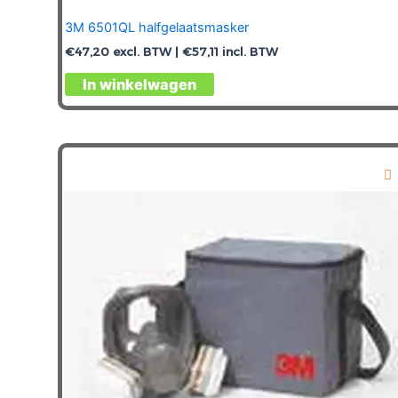
3M 6501QL halfgelaatsmasker
€
47,20
excl. BTW |
€
57,11
incl. BTW
In winkelwagen