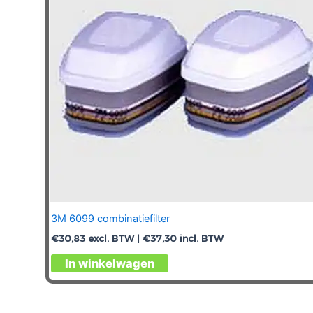
3M 6099 combinatiefilter
€
30,83
excl. BTW |
€
37,30
incl. BTW
In winkelwagen