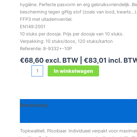
hygiëne. Perfecte pasvorm en erg gebruiksvriendelijk. Bi
bescherming tegen giftig stof (zoals van lood, kwarts…)
FFP3 met uitademventiel.
EN149:2001
10 stuks per doosje. Prijs per doosje van 10 stuks.
Verpakking: 10 stuks/doos, 120 stuks/karton
Referentie: 8-9332+-10P
€
68,60
excl. BTW |
€
83,01
incl. BT
3M
In winkelwagen
Aura
9332+
plooibaar
stofmasker
Beschrijving
met
ventiel
Bijkomende informatie
aantal
Topkwaliteit. Plooibaar. Individueel verpakt voor maximal