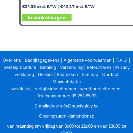
€
34,93
excl. BTW |
€
42,27
incl. BTW
In winkelwagen
Over ons
|
Bedrijfsgegevens
|
Algemene voorwaarden
|
F.A.Q.
|
Bestelprocedure
|
Betaling
|
Verzending
|
Retourneren
|
Privacy
verklaring
|
Dealers
|
Bedrukken
|
Sitemap
|
Contact
Maxisafety.be
werkkledij
|
veiligheidsschoenen
|
werkhandschoenen
Telefoonnummer: 09 253 85 33
E-mailadres:
info@maxisafety.be
Openingsuren klantendienst:
van maandag t/m vrijdag van 8u00 tot 12u00 en van 13u00 tot