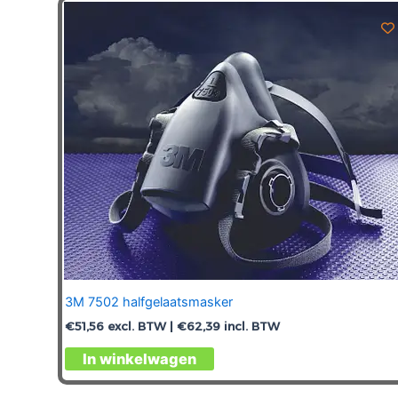
3M 7502 halfgelaatsmasker
€
51,56
excl. BTW |
€
62,39
incl. BTW
In winkelwagen