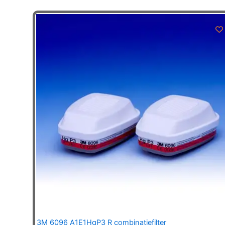
3M 6096 A1E1HgP3 R combinatiefilter