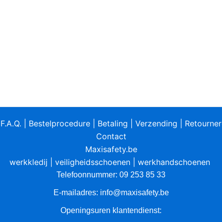
|
F.A.Q.
|
Bestelprocedure
|
Betaling
|
Verzending
|
Retourne
Contact
Maxisafety.be
werkkledij
|
veiligheidsschoenen
|
werkhandschoenen
Telefoonnummer: 09 253 85 33
E-mailadres:
info@maxisafety.be
Openingsuren klantendienst: