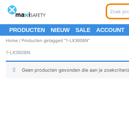
Spring
Search
naar
for:
de
inhoud
PRODUCTEN
NIEUW
SALE
ACCOUNT
Home
/ Producten getagged “1-LX3608N”
1-LX3608N
Geen producten gevonden die aan je zoekcriteri