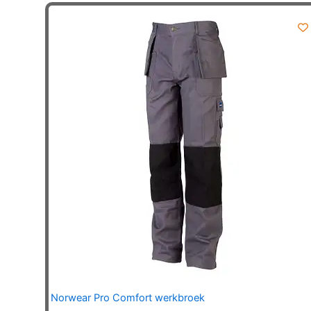
variaties.
Deze
optie
kan
gekozen
worden
op
de
productpagina
Norwear Pro Comfort werkbroek