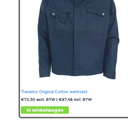
gekozen
worden
op
de
productpagina
Tranemo Original Cotton werkvest
€
72,30
excl. BTW |
€
87,48
incl. BTW
Dit
In winkelwagen
product
heeft
meerdere