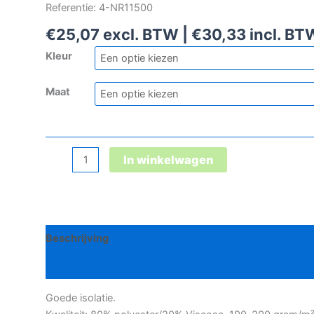
Referentie: 4-NR11500
€
25,07
excl. BTW |
€
30,33
incl. BT
Kleur
Maat
Norwear
In winkelwagen
thermo
onderbroek
aantal
Beschrijving
Bijkomende informatie
Goede isolatie.