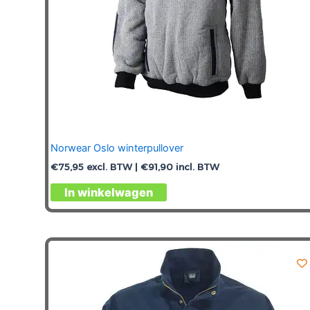
productpagina
Norwear Oslo winterpullover
€
75,95
excl. BTW |
€
91,90
incl. BTW
Dit
In winkelwagen
product
heeft
meerdere
variaties.
Deze
optie
kan