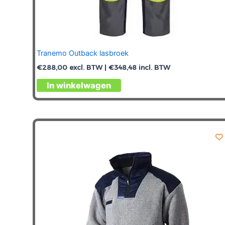
Tranemo Outback lasbroek
€
288,00
excl. BTW |
€
348,48
incl. BTW
Dit
In winkelwagen
product
heeft
meerdere
variaties.
Deze
optie
kan
gekozen
worden
op
de