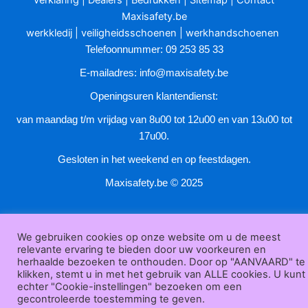
worden
Maxisafety.be
op
werkkledij
|
veiligheidsschoenen
|
werkhandschoenen
de
Telefoonnummer: 09 253 85 33
productpagina
E-mailadres:
info@maxisafety.be
Openingsuren klantendienst:
van maandag t/m vrijdag van 8u00 tot 12u00 en van 13u00 tot
17u00.
Gesloten in het weekend en op feestdagen.
Maxisafety.be © 2025
We gebruiken cookies op onze website om u de meest
relevante ervaring te bieden door uw voorkeuren en
herhaalde bezoeken te onthouden. Door op "AANVAARD" te
klikken, stemt u in met het gebruik van ALLE cookies. U kunt
echter "Cookie-instellingen" bezoeken om een
gecontroleerde toestemming te geven.