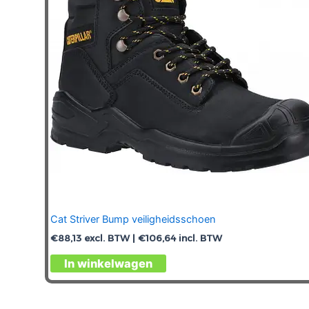
Cat Striver Bump veiligheidsschoen
€
88,13
excl. BTW |
€
106,64
incl. BTW
Dit
In winkelwagen
product
heeft
meerdere