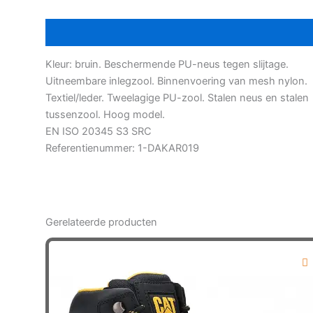
veiligheidsschoen
Beschrijving
aantal
Kleur: bruin. Beschermende PU-neus tegen slijtage.
Uitneembare inlegzool. Binnenvoering van mesh nylon.
Textiel/leder. Tweelagige PU-zool. Stalen neus en stalen
tussenzool. Hoog model.
EN ISO 20345 S3 SRC
Referentienummer: 1-DAKAR019
Gerelateerde producten