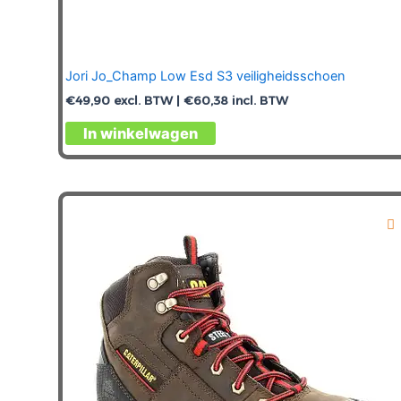
Jori Jo_Champ Low Esd S3 veiligheidsschoen
€
49,90
excl. BTW |
€
60,38
incl. BTW
Dit
In winkelwagen
product
heeft
meerdere
variaties.
Deze
optie
kan
gekozen
worden
op
de
productpagina